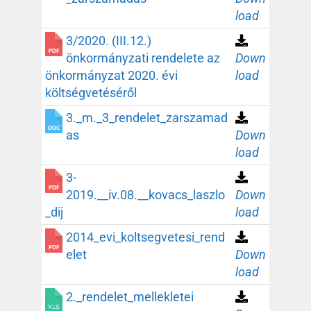
load
3/2020. (III.12.)
önkormányzati rendelete az
Down
önkormányzat 2020. évi
load
költségvetéséről
3._m._3_rendelet_zarszamad
as
Down
load
3-
2019.__iv.08.__kovacs_laszlo
Down
_dij
load
2014_evi_koltsegvetesi_rend
elet
Down
load
2._rendelet_mellekletei