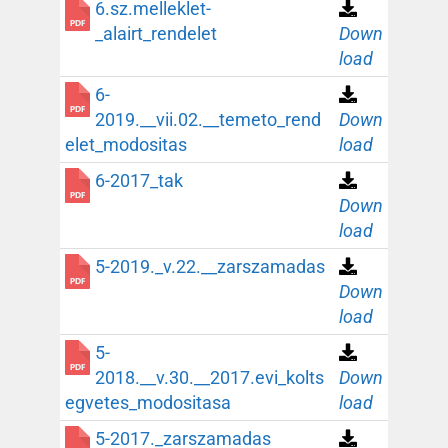
6.sz.melleklet-
_alairt_rendelet
Down
load
6-
2019.__vii.02.__temeto_rend
Down
elet_modositas
load
6-2017_tak
Down
load
5-2019._v.22.__zarszamadas
Down
load
5-
2018.__v.30.__2017.evi_kolts
Down
egvetes_modositasa
load
5-2017._zarszamadas