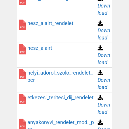
Down
load
hesz_alairt_rendelet
Down
load
hesz_alairt
Down
load
helyi_adorol_szolo_rendelet_
per
Down
load
etkezesi_teritesi_dij_rendelet
Down
load
anyakonyvi_rendelet_mod._p