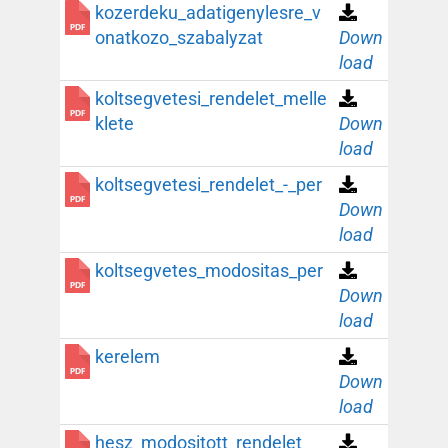
kozerdeku_adatigenylesre_v
onatkozo_szabalyzat
Down
load
koltsegvetesi_rendelet_melle
klete
Down
load
koltsegvetesi_rendelet_-_per
Down
load
koltsegvetes_modositas_per
Down
load
kerelem
Down
load
hesz_modositott_rendelet