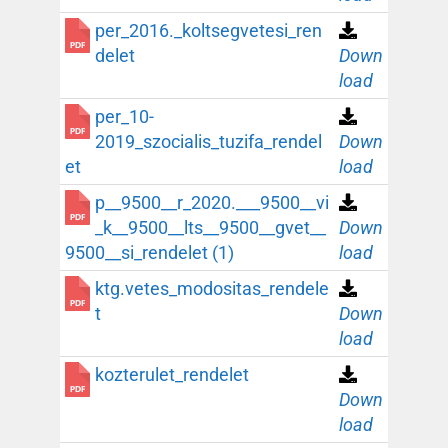
per_2016._koltsegvetesi_ren
delet
Down
load
per_10-
2019_szocialis_tuzifa_rendel
Down
et
load
p__9500__r_2020.___9500__vi
_k__9500__lts__9500__gvet__
Down
9500__si_rendelet (1)
load
ktg.vetes_modositas_rendele
t
Down
load
kozterulet_rendelet
Down
load