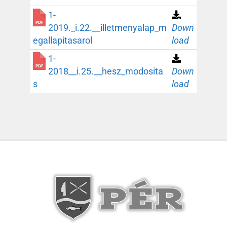
1-
2019._i.22.__illetmenyalap_m
Down
egallapitasarol
load
1-
2018__i.25.__hesz_modosita
Down
s
load