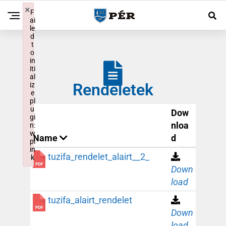
×
F
ai
le
d
t
o
in
iti
al
Rendeletek
iz
e
pl
u
Dow
gi
nloa
n:
w
Name
d
pl
in
tuzifa_rendelet_alairt__2_
k
Failed to initialize plugin: wplink
Down
load
tuzifa_alairt_rendelet
Down
load