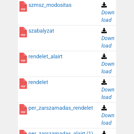
szmsz_modositas
Down
load
szabalyzat
Down
load
rendelet_alairt
Down
load
rendelet
Down
load
per_zarszamadas_rendelet
Down
load
per_zarszamadas_alairt (1)