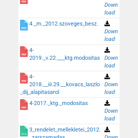
Down
load
4._m._2012.szoveges_besz.
Down
load
4-
2019._v.22.___ktg.modositas
Down
load
4-
2018.__iii.29.__kovacs_laszlo
Down
_dij_alapitasarol
load
4-2017._ktg._modositas
Down
load
3_rendelet_mellekletei_2012.
_zarszamadas
Down