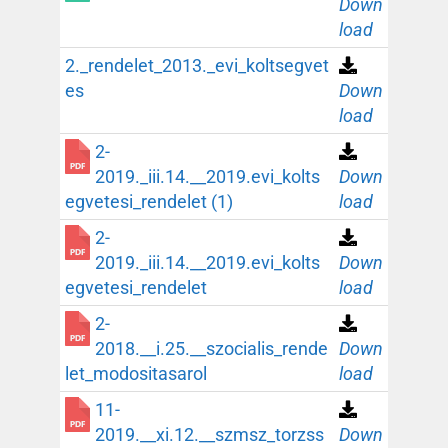
Down
load
2._rendelet_2013._evi_koltsegvet
es
Down
load
2-
2019._iii.14.__2019.evi_kolts
Down
egvetesi_rendelet (1)
load
2-
2019._iii.14.__2019.evi_kolts
Down
egvetesi_rendelet
load
2-
2018.__i.25.__szocialis_rende
Down
let_modositasarol
load
11-
2019.__xi.12.__szmsz_torzss
Down