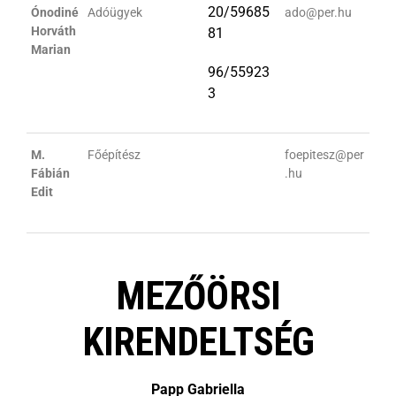
20/59685
Ónodiné
Adóügyek
ado@per.hu
Horváth
81
Marian
96/55923
3
M.
Főépítész
foepitesz@per
Fábián
.hu
Edit
MEZŐÖRSI
KIRENDELTSÉG
Papp Gabriella