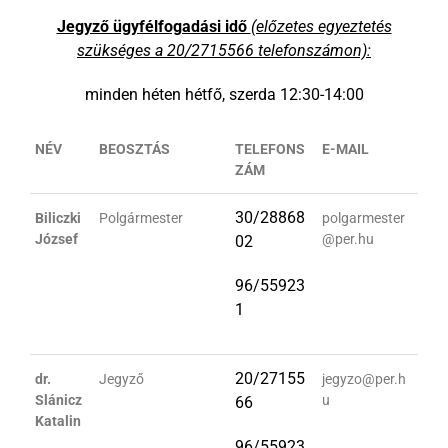
Jegyző ügyfélfogadási idő
(előzetes egyeztetés
szükséges a 20/2715566 telefonszámon):
minden héten hétfő, szerda 12:30-14:00
NÉV
BEOSZTÁS
TELEFONS
E-MAIL
ZÁM
30/28868
Biliczki
Polgármester
polgarmester
József
@per.hu
02
96/55923
1
20/27155
dr.
Jegyző
jegyzo@per.h
Slánicz
u
66
Katalin
96/55923