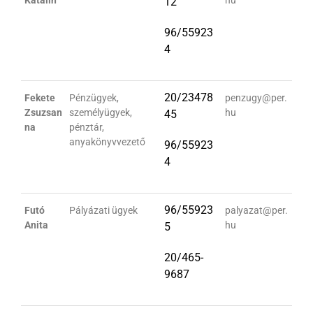
Katalin
hu
12
96/55923
4
20/23478
Fekete
Pénzügyek,
penzugy@per.
Zsuzsan
személyügyek,
hu
45
na
pénztár,
anyakönyvvezető
96/55923
4
96/55923
Futó
Pályázati ügyek
palyazat@per.
Anita
hu
5
20/465-
9687