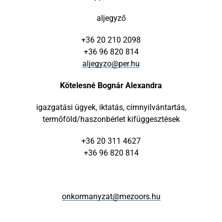
aljegyző
+36 20 210 2098
+36 96 820 814
aljegyzo@per.hu
Kötelesné Bognár Alexandra
igazgatási ügyek, iktatás, címnyilvántartás,
termőföld/haszonbérlet kifüggesztések
+36 20 311 4627
+36 96 820 814
onkormanyzat@mezoors.hu