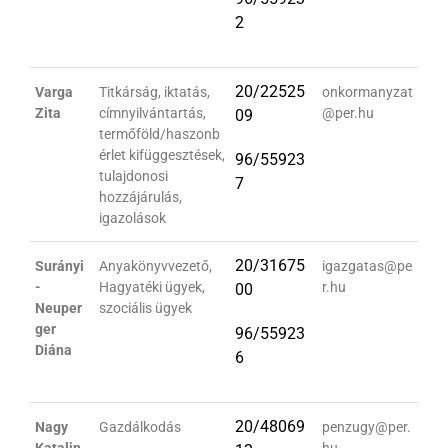
2
20/22525
Varga
Titkárság, iktatás,
onkormanyzat
Zita
címnyilvántartás,
@per.hu
09
termőföld/haszonb
érlet kifüggesztések,
96/55923
tulajdonosi
7
hozzájárulás,
igazolások
20/31675
Surányi
Anyakönyvvezető,
igazgatas@pe
-
Hagyatéki ügyek,
r.hu
00
Neuper
szociális ügyek
ger
96/55923
Diána
6
20/48069
Nagy
Gazdálkodás
penzugy@per.