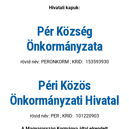
Hivatali kapuk:
Pér Község
Önkormányzata
rövid név: PERONKORM ; KRID: 153593930
Péri Közös
Önkormányzati Hivatal
rövid név: PER ; KRID: 101220903
A Magyarország Kormánya által elrendelt