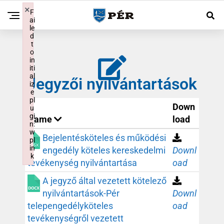
×
F
ai
le
d
t
o
in
iti
al
Jegyzői nyilvántartások
iz
e
pl
Down
u
gi
Name
load
n:
w
Bejelentésköteles és működési
pl
in
engedély köteles kereskedelmi
Downl
k
tevékenység nyilvántartása
oad
Failed to initialize plugin: wplink
A jegyző által vezetett kötelező
nyilvántartások-Pér
Downl
telepengedélyköteles
oad
tevékenységről vezetett