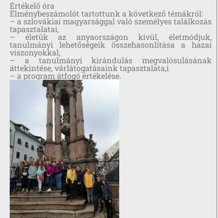
Értékelő óra
Élménybeszámolót tartottunk a következő témákról:
– a szlovákiai magyarsággal való személyes találkozás
tapasztalatai,
– életük az anyaországon kívül, életmódjuk,
tanulmányi lehetőségeik összehasonlítása a hazai
viszonyokkal,
– a tanulmányi kirándulás megvalósulásának
áttekintése, várlátogatásaink tapasztalata,i
– a program átfogó értékelése.