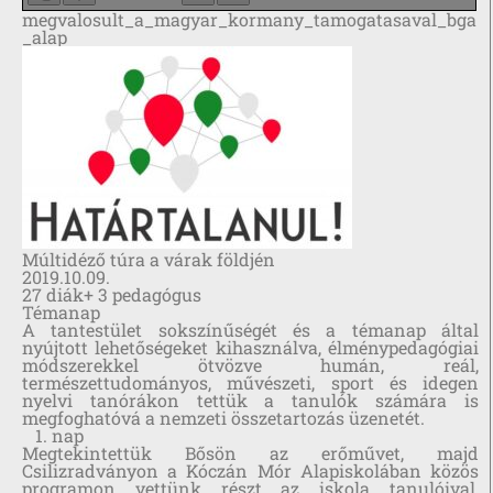
megvalosult_a_magyar_kormany_tamogatasaval_bga
_alap
Múltidéző túra a várak földjén
2019.10.09.
27 diák+ 3 pedagógus
Témanap
A tantestület sokszínűségét és a témanap által
nyújtott lehetőségeket kihasználva, élménypedagógiai
módszerekkel ötvözve humán, reál,
természettudományos, művészeti, sport és idegen
nyelvi tanórákon tettük a tanulók számára is
megfoghatóvá a nemzeti összetartozás üzenetét.
1. nap
Megtekintettük Bősön az erőművet, majd
Csilizradványon a Kóczán Mór Alapiskolában közös
programon vettünk részt az iskola tanulóival,