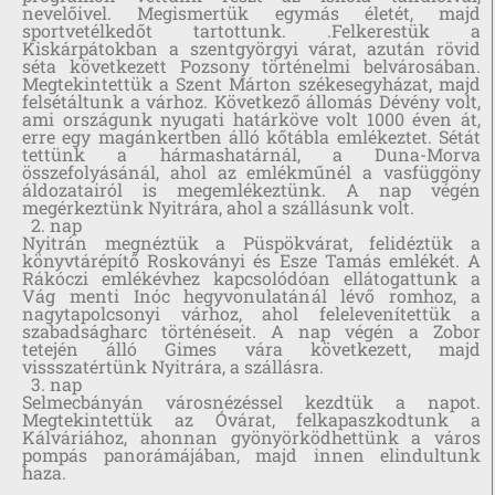
nevelőivel. Megismertük egymás életét, majd
sportvetélkedőt tartottunk. .Felkerestük a
Kiskárpátokban a szentgyörgyi várat, azután rövid
séta következett Pozsony történelmi belvárosában.
Megtekintettük a Szent Márton székesegyházat, majd
felsétáltunk a várhoz. Következő állomás Dévény volt,
ami országunk nyugati határköve volt 1000 éven át,
erre egy magánkertben álló kőtábla emlékeztet. Sétát
tettünk a hármashatárnál, a Duna-Morva
összefolyásánál, ahol az emlékműnél a vasfüggöny
áldozatairól is megemlékeztünk. A nap végén
megérkeztünk Nyitrára, ahol a szállásunk volt.
2. nap
Nyitrán megnéztük a Püspökvárat, felidéztük a
könyvtárépítő Roskoványi és Esze Tamás emlékét. A
Rákóczi emlékévhez kapcsolódóan ellátogattunk a
Vág menti Inóc hegyvonulatánál lévő romhoz, a
nagytapolcsonyi várhoz, ahol felelevenítettük a
szabadságharc történéseit. A nap végén a Zobor
tetején álló Gimes vára következett, majd
vissszatértünk Nyitrára, a szállásra.
3. nap
Selmecbányán városnézéssel kezdtük a napot.
Megtekintettük az Óvárat, felkapaszkodtunk a
Kálváriához, ahonnan gyönyörködhettünk a város
pompás panorámájában, majd innen elindultunk
haza.