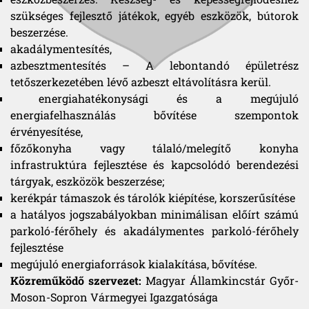
szükséges fejlesztő játékok, egyéb eszközök, bútorok
beszerzése.
akadálymentesítés,
azbesztmentesítés – A lebontandó épületrész
tetőszerkezetében lévő azbeszt eltávolításra kerül.
energiahatékonysági és a megújuló
energiafelhasználás bővítése szempontok
érvényesítése,
főzőkonyha vagy tálaló/melegítő konyha
infrastruktúra fejlesztése és kapcsolódó berendezési
tárgyak, eszközök beszerzése;
kerékpár támaszok és tárolók kiépítése, korszerűsítése
a hatályos jogszabályokban minimálisan előírt számú
parkoló-férőhely és akadálymentes parkoló-férőhely
fejlesztése
megújuló energiaforrások kialakítása, bővítése.
Közreműködő szervezet:
Magyar Államkincstár Győr-
Moson-Sopron Vármegyei Igazgatósága