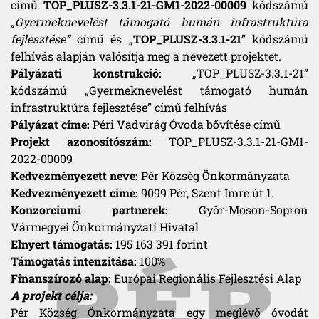
című
TOP_PLUSZ-3.3.1-21-GM1-2022-00009
kódszámú
„Gyermeknevelést támogató humán infrastruktúra
fejlesztése”
című és „
TOP_PLUSZ-3.3.1-21
” kódszámú
felhívás alapján valósítja meg a nevezett projektet.
Pályázati konstrukció:
„TOP_PLUSZ-3.3.1-21”
kódszámú „Gyermeknevelést támogató humán
infrastruktúra fejlesztése” című felhívás
Pályázat címe:
Péri Vadvirág Óvoda bővítése című
Projekt azonosítószám:
TOP_PLUSZ-3.3.1-21-GM1-
2022-00009
Kedvezményezett neve:
Pér Község Önkormányzata
Kedvezményezett címe:
9099 Pér, Szent Imre út 1.
Konzorciumi partnerek:
Győr-Moson-Sopron
Vármegyei Önkormányzati Hivatal
Elnyert támogatás:
195 163 391 forint
Támogatás intenzitása:
100%
Finanszírozó alap:
Európai Regionális Fejlesztési Alap
A projekt célja:
Pér Község Önkormányzata egy meglévő óvodát