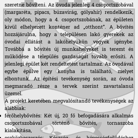
szeretne bővíteni. Az óvoda jelenleg 4 csoportszobával
(margaréta, pipacs, búzavirág, gólyahír) rendelkezik,
oly módon, hogy a 4. csoportszobának, az épületen
kívül elhelyezett konténer ad „otthont”. A bővítés
hozzájárulna, hogy a településen lakó gyerekek az
óvodai ellátást a lakóhelyükön vegyék igénybe.
Továbbá a bővítés új munkahelyeket is teremt és
működése a település gazdaságát tovább erősíti. A
jelenlegi épület két rendeltetést tartalmaz. Az óvodával
egybe épülve egy konyha is található, melyet
elbontunk. Az építési tevékenység során, az óvoda
megmaradó része a tervek szerint zavartalanul
üzemel.
A projekt keretében megvalósítandó tevékenységek az
alábbiak:
férőhelybővítés: Két új, 20 fő befogadására alkalmas
csoportszobával történő bővítés, tornaszoba
kialakítása,
eszközbeszerzés: Készség- és képességfejlődéshez