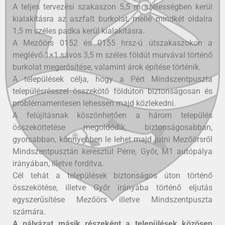
A teljes tervezési szakaszon 5,5 m szélességben kerül
kialakításra az aszfalt burkolat, mellé mindkét oldalra
1,5 m széles padka kerül kialakításra.
A Mezőörs 0152 és 0155 hrsz-ú útszakaszokon a
meglévő 1×1 sávos 3,5 m széles földút murvával történő
burkolat megerősítése, valamint árok építése történik.
A települések célja, hogy a Pért Mindszentpuszta
településrésszel összekötő földúton biztonságosan és
problémamentesen lehessen majd közlekedni.
A felújításnak köszönhetően a három település
összeköttetése megoldódik, biztonságosabban,
gyorsabban, könnyebben le lehet majd jutni Mezőörsről
Mindszentpusztán keresztül Pérre, Győr, M1 autópálya
irányában, illetve fordítva.
Cél tehát a települések biztonságos úton történő
összekötése, illetve Győr irányába történő eljutás
egyszerűsítése Mezőörs illetve Mindszentpuszta
számára.
A pályázat másik részeként a települések közösen