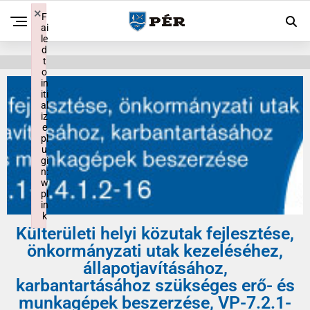
×
F
ai
le
d
t
o
in
iti
al
iz
e
pl
u
gi
n:
w
pl
in
k
Külterületi helyi közutak fejlesztése,
Failed to initialize plugin: wplink
önkormányzati utak kezeléséhez,
állapotjavításához,
karbantartásához szükséges erő- és
munkagépek beszerzése, VP-7.2.1-