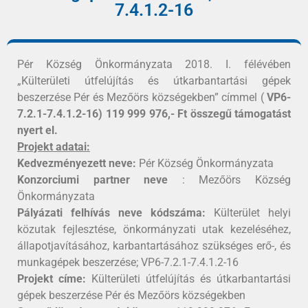
7.4.1.2-16
Pér Község Önkormányzata 2018. I. félévében
„Külterületi útfelújítás és útkarbantartási gépek
beszerzése Pér és Mezőörs községekben” címmel (
VP6-
7.2.1-7.4.1.2-16) 119 999 976,- Ft összegű támogatást
nyert el.
Projekt adatai:
Kedvezményezett neve:
Pér Község Önkormányzata
Konzorciumi partner neve
: Mezőörs Község
Önkormányzata
Pályázati felhívás neve kódszáma:
Külterület helyi
közutak fejlesztése, önkormányzati utak kezeléséhez,
állapotjavításához, karbantartásához szükséges erő-, és
munkagépek beszerzése; VP6-7.2.1-7.4.1.2-16
Projekt címe:
Külterületi útfelújítás és útkarbantartási
gépek beszerzése Pér és Mezőörs községekben