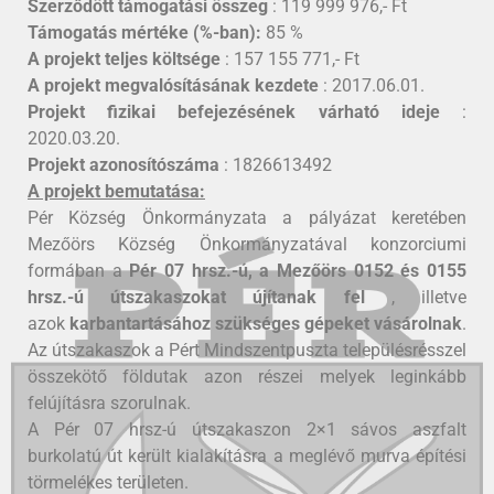
Szerződött támogatási összeg
: 119 999 976,- Ft
Támogatás mértéke (%-ban):
85 %
A projekt teljes költsége
: 157 155 771,- Ft
A projekt megvalósításának kezdete
: 2017.06.01.
Projekt fizikai befejezésének várható ideje
:
2020.03.20.
Projekt azonosítószáma
: 1826613492
A projekt bemutatása:
Pér Község Önkormányzata a pályázat keretében
Mezőörs Község Önkormányzatával konzorciumi
formában a
Pér 07 hrsz.-ú, a Mezőörs 0152 és 0155
hrsz.-ú útszakaszokat újítanak fel
, illetve
azok
karbantartásához szükséges gépeket vásárolnak
.
Az útszakaszok a Pért Mindszentpuszta településrésszel
összekötő földutak azon részei melyek leginkább
felújításra szorulnak.
A Pér 07 hrsz-ú útszakaszon 2×1 sávos aszfalt
burkolatú út került kialakításra a meglévő murva építési
törmelékes területen.