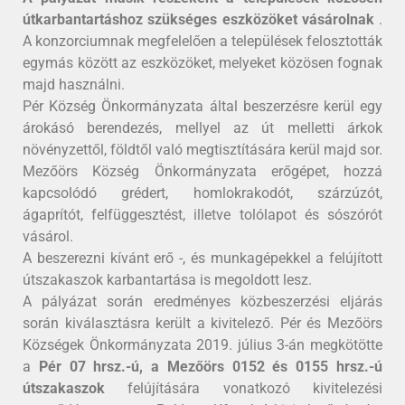
útkarbantartáshoz szükséges eszközöket vásárolnak
.
A konzorciumnak megfelelően a települések felosztották
egymás között az eszközöket, melyeket közösen fognak
majd használni.
Pér Község Önkormányzata által beszerzésre kerül egy
árokásó berendezés, mellyel az út melletti árkok
növényzettől, földtől való megtisztítására kerül majd sor.
Mezőörs Község Önkormányzata erőgépet, hozzá
kapcsolódó grédert, homlokrakodót, szárzúzót,
ágaprítót, felfüggesztést, illetve tolólapot és sószórót
vásárol.
A beszerezni kívánt erő -, és munkagépekkel a felújított
útszakaszok karbantartása is megoldott lesz.
A pályázat során eredményes közbeszerzési eljárás
során kiválasztásra került a kivitelező. Pér és Mezőörs
Községek Önkormányzata 2019. július 3-án megkötötte
a
Pér 07 hrsz.-ú, a Mezőörs 0152 és 0155 hrsz.-ú
útszakaszok
felújítására vonatkozó kivitelezési