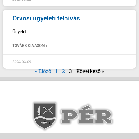
Orvosi ügyeleti felhívás
Ügyelet
TOVÁBB OLVASOM »
2023.02.09.
« Előző
1
2
3
Következő »