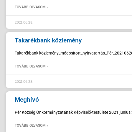
TOVÁBB OLVASOM »
2021.06.28.
Takarékbank közlemény
Takarékbank közlemény_módosított_nyitvatartás_Pér_2021062
TOVÁBB OLVASOM »
2021.06.28.
Meghívó
Pér Község Önkormányzatának Képviselő-testülete 2021.június 28-
TOVÁBB OLVASOM »