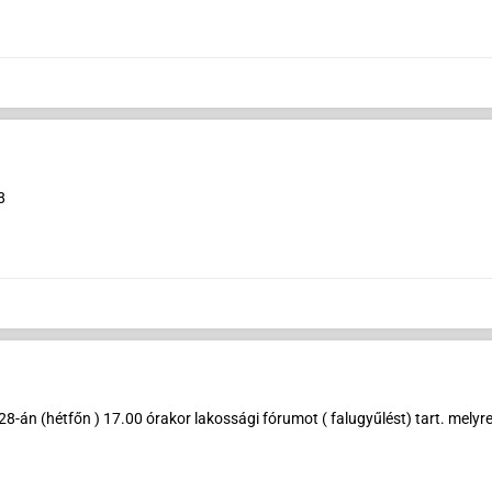
8
án (hétfőn ) 17.00 órakor lakossági fórumot ( falugyűlést) tart. melyre 