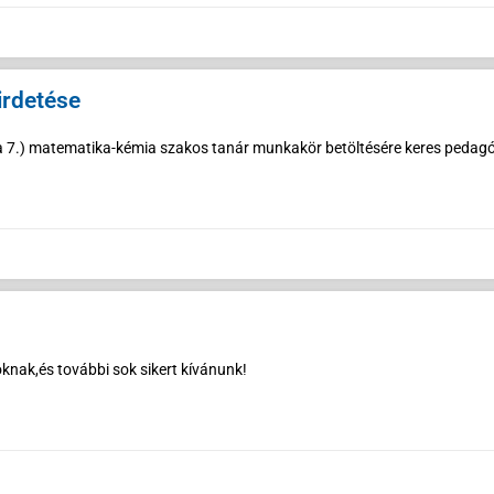
irdetése
tca 7.) matematika-kémia szakos tanár munkakör betöltésére keres pedag
nak,és további sok sikert kívánunk!