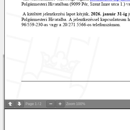
Page
1
/
2
Zoom
100%