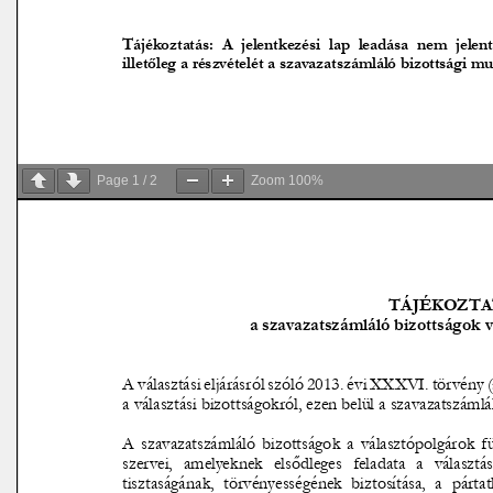
Page
1
/
2
Zoom
100%