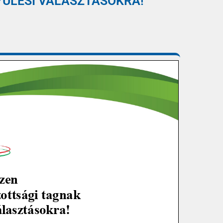
YŰLÉSI VÁLASZTÁSOKRA!